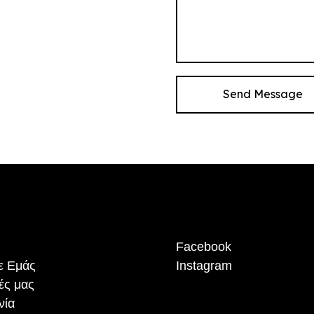
Send Message
Facebook
με Εμάς
Instagram
ές μας
νία